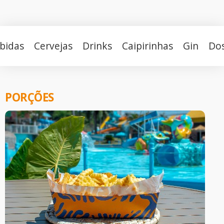
bidas
Cervejas
Drinks
Caipirinhas
Gin
Do
PORÇÕES